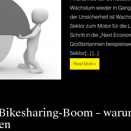
Wachstum wieder in Gang z
der Unsicherheit ist Wac
Sektor zum Motor für die 
Schritt in die „Next Econo
Großbritannien beispielsw
Sektor[...] [...]
Read More »
 Bikesharing-Boom – warum
ben