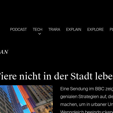
PODCAST
TECH
TRARA
EXPLAIN
EXPLORE
P
AN
ere nicht in der Stadt le
Eine Sendung im BBC zeig
genialen Strategien auf, di
machen, um in urbaner U
Wenngleich beeindruckend,