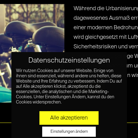
Während die Urbanisierun
dagewesenes Ausmaß errei
einer modernen Bedrohung
wird gleichgesetzt mit Lu
Sicherheitsrisiken und ver
denkt an eine zu geringe 
Datenschutzeinstellungen
nachhaltiges Wachstum un
Wir nutzen Cookies auf unserer Website. Einige von
Zusammenhalts. Wenn wir ent
ihnen sind essenziell, während andere uns helfen, diese
Website und Ihre Erfahrung zu verbessern. Indem Du auf
Read More »
auf Alle akzeptieren klickst, akzeptierst du die
essenziellen, die analytischen und die Marketing-
Cookies. Unter Einstellungen Ändern, kannst du den
Cookies widersprechen.
Alle akzeptieren
Einstellungen ändern