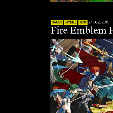
27. DEZ. 2019
GAMES
MOBILE
TEST
Fire Emblem He