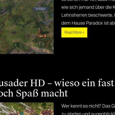
wie sich jemand über die 
Lehnsherren beschwerte. 
dem Hause Paradox ist aber[.
Read More »
sader HD – wieso ein fast 
och Spaß macht
Wer kennt es nicht? Das Ge
zu starten und augenblickl