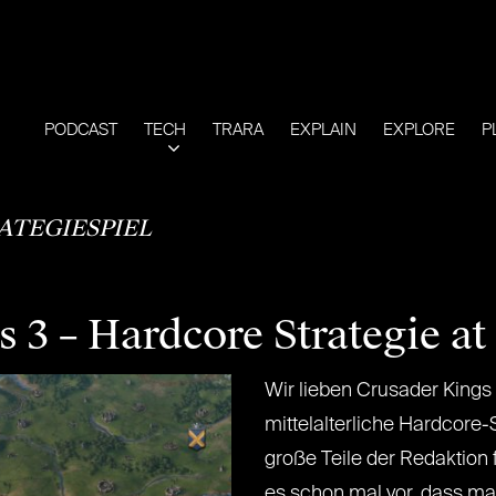
PODCAST
TECH
TRARA
EXPLAIN
EXPLORE
P
ATEGIESPIEL
3 – Hardcore Strategie at i
Wir lieben Crusader Kings 3
mittelalterliche Hardcore-
große Teile der Redaktion 
es schon mal vor, dass m