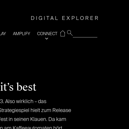
DIGITAL EXPLORER
⌂
LAY
AMPLIFY
CONNECT
t’s best
. Also wirklich – das
Strategiespiel hielt zum Release
fest in seinen Klauen. Da kam
an am Kaffeeautomaten hört,