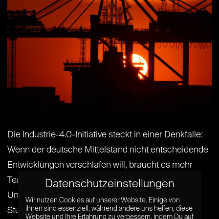
Die Industrie-4.0-Initiative steckt in einer Denkfalle:
Wenn der deutsche Mittelstand nicht entscheidende
Entwicklungen verschlafen will, braucht es mehr
Team-Spirit und weniger Normierungswahn. Viele
Datenschutzeinstellungen
Unternehmen haben nach einer Mind-Business-
Wir nutzen Cookies auf unserer Website. Einige von
ihnen sind essenziell, während andere uns helfen, diese
Studie noch nicht den Einstieg in den digitalen
Website und Ihre Erfahrung zu verbessern. Indem Du auf