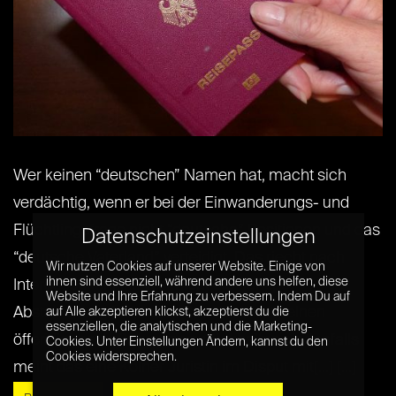
Wer keinen “deutschen” Namen hat, macht sich
verdächtig, wenn er bei der Einwanderungs- und
Flüchtlingsfrage nicht “deutsche” Positionen und das
Datenschutzeinstellungen
“deutsche Vaterland” verteidigt. Das riecht nach
Wir nutzen Cookies auf unserer Website. Einige von
ihnen sind essenziell, während andere uns helfen, diese
Interessenkonflikt. Wer nicht die richtige
Website und Ihre Erfahrung zu verbessern. Indem Du auf
Abstammung hat, sollte sich doch mit seinen
auf Alle akzeptieren klickst, akzeptierst du die
essenziellen, die analytischen und die Marketing-
öffentlichen Äußerungen zurückhalten. Jedenfalls
Cookies. Unter Einstellungen Ändern, kannst du den
Cookies widersprechen.
meint das eine Kölner Juristin im Disput mit[...] [...]