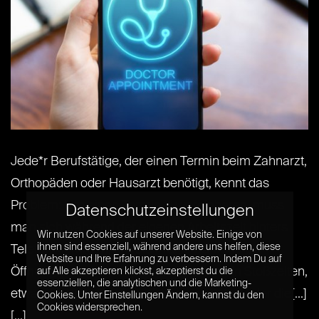
Jede*r Berufstätige, der einen Termin beim Zahnarzt,
Orthopäden oder Hausarzt benötigt, kennt das
Problem: Um einen Termin zu vereinbaren, muss
Datenschutzeinstellungen
man sich während der eigenen Arbeitszeit hinters
Wir nutzen Cookies auf unserer Website. Einige von
ihnen sind essenziell, während andere uns helfen, diese
Telefon klemmen, um die Praxis während der
Website und Ihre Erfahrung zu verbessern. Indem Du auf
Öffnungszeiten zu erreichen. Das kann in Stoßzeiten,
auf Alle akzeptieren klickst, akzeptierst du die
essenziellen, die analytischen und die Marketing-
etwa wenn das Telefon ständig besetzt ist oder die[...]
Cookies. Unter Einstellungen Ändern, kannst du den
Cookies widersprechen.
[...]