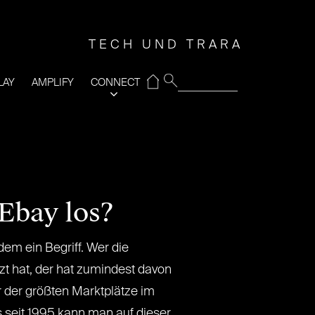
TECH UND TRARA
⌂
LAY
AMPLIFY
CONNECT
 Ebay los?
dem ein Begriff. Wer die
zt hat, der hat zumindest davon
r der größten Marktplätze im
ts seit 1995 kann man auf dieser