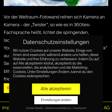
Vor der Weltraum-Fotowand reihen sich Kamera an
Kamera – der „Twister“, so wie es in 360ties-
Fachsprache heißt, lichtet die springenden,
lachenden und gestikulierenden Besucher des
Datenschutzeinstellungen
Youtube-Events in Dubai mit einem einfachen „Klick“
Wir nutzen Cookies auf unserer Website. Einige von
ihnen sind essenziell, während andere uns helfen, diese
aus 19 verschiedenen Perspektiven ab. Wenige
Website und Ihre Erfahrung zu verbessern. Indem Du auf
Sekunden später sieht man das Resultat der
auf Alle akzeptieren klickst, akzeptierst du die
essenziellen, die analytischen und die Marketing-
blitzschnellen „One-Shot-Technologie“: „360ties“
Cookies. Unter Einstellungen Ändern, kannst du den
Cookies widersprechen.
friert Momente[...] [...]
Read More »
Alle akzeptieren
Einstellungen ändern
Impressum
|
Datenschutz
© Netzpiloten AG
Cookie-Details
Datenschutzerklärung
Impressum