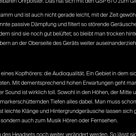
selbaren Ohrpolster. Das hat sich mit den GSP 670 zum Gl
ramm und ist auch nicht gerade leicht, mit der Zeit gewö
nnte passive Dämpfung und filtert so störende Geräusch
zdem sind sie noch gut belüftet; so bleibt man trocken hi
bern an der Oberseite des Geräts weiter auseinanderzieh
nes Kopfhörers: die Audioqualität. Ein Gebiet in dem sich
eten. Mit dementsprechend hohen Erwartungen geht man n
r Sound ist wirklich toll. Sowohl in den Höhen, der Mitte
zu markerschütternden Tiefen alles dabei. Man muss scho
st leichte Klänge und Hintergrundgeräusche lassen sich 
 sondern auch zum Musik Hören oder Fernsehen.
 des Headsets noch weiter verändert werden. So lässt s