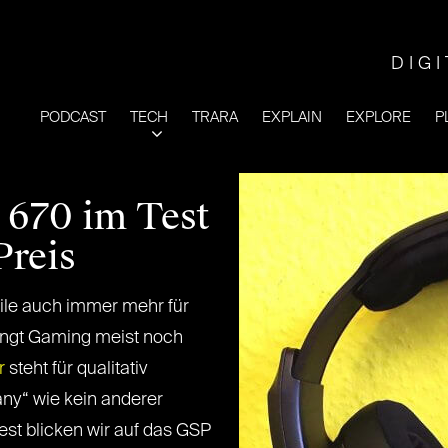
DIG
PODCAST
TECH
TRARA
EXPLAIN
EXPLORE
P
 670 im Test
Preis
eile auch immer mehr für
ringt Gaming meist noch
r
steht für qualitativ
ny“ wie kein anderer
est blicken wir auf das GSP