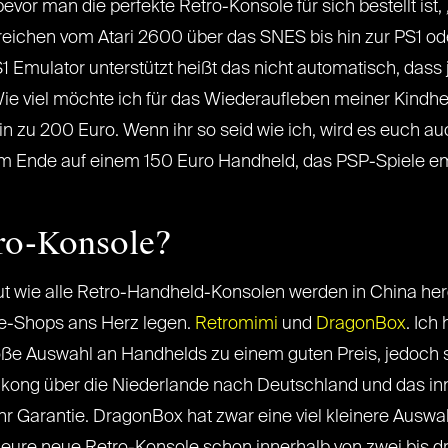
 bevor man die perfekte Retro-Konsole für sich bestellt ist,
eichen vom Atari 2600 über das SNES bis hin zur PS1 ode
1 Emulator unterstützt heißt das nicht automatisch, dass j
. Wie viel möchte ich für das Wiederaufleben meiner Kindh
in zu 200 Euro. Wenn ihr so seid wie ich, wird es euch au
am Ende auf einem 150 Euro Handheld, das PSP-Spiele e
ro-Konsole?
 wie alle Retro-Handheld-Konsolen werden in China herge
ne-Shops ans Herz legen.
Retromimi
und
DragonBox
. Ich
roße Auswahl an Handhelds zu einem guten Preis, jedoch
gkong über die Niederlande nach Deutschland und das inn
r Garantie. DragonBox hat zwar eine viel kleinere Auswahl