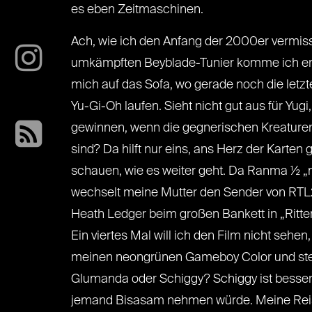
es eben Zeitmaschinen.
Ach, wie ich den Anfang der 2000er vermis
umkämpften Beyblade-Tunier komme ich er
mich auf das Sofa, wo gerade noch die letz
Yu-Gi-Oh laufen. Sieht nicht gut aus für Yugi,
gewinnen, wenn die gegnerischen Kreaturen
sind? Da hilft nur eins, ans Herz der Karte
schauen, wie es weiter geht. Da Ranma ½ „no
wechselt meine Mutter den Sender von RTL2
Heath Ledger beim großen Bankett in „Ritter
Ein viertes Mal will ich den Film nicht sehe
meinen neongrünen Gameboy Color und stelle
Glumanda oder Schiggy? Schiggy ist besser
jemand Bisasam nehmen würde. Meine Reise b