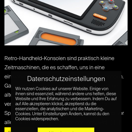
Retro-Handheld-Konsolen sind praktisch kleine
Zeitmaschinen, die es schaffen, uns in eine
einfachere, unbeschwertere Zeit zurück zu bringen.
Datenschutzeinstellungen
Ganz nebenbei emulieren sie auch verschiedene
Wir nutzen Cookies auf unserer Website. Einige von
ihnen sind essenziell, während andere uns helfen, diese
alte Konsolen weswegen sie perfekt dafür sind, um
Website und Ihre Erfahrung zu verbessern. Indem Du auf
vergessene Klassiker nachzuholen oder alte
auf Alle akzeptieren klickst, akzeptierst du die
essenziellen, die analytischen und die Marketing-
Spielelieben wieder aufflammen zu lassen. Aber vor
Cookies. Unter Einstellungen Ändern, kannst du den
Cookies widersprechen.
allem sind es eben Zeitmaschinen. Ach, wie[...] [...]