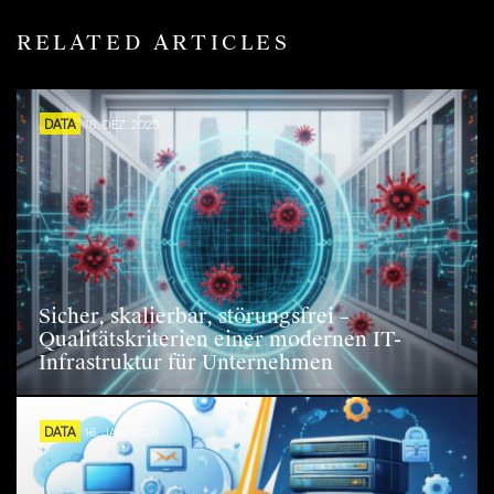
RELATED ARTICLES
DATA
16. DEZ. 2025
Sicher, skalierbar, störungsfrei –
Qualitätskriterien einer modernen IT-
Infrastruktur für Unternehmen
DATA
16. JAN. 2026