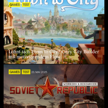
GAMES
TEST
19. JUNI 2026
Lohnt sich Town to City? Cozy City Builder
mit motivierendem Flow
GAMES
TEST
23. MAI 2025