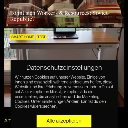
Lohnt sich Workers & Resources: Soviet
Republic?
SMART HOME
TEST
4. APR. 2026
Datenschutzeinstellungen
Wir nutzen Cookies auf unserer Website. Einige von
ihnen sind essenziell, während andere uns helfen, diese
FlexiSpot Comhar Classic Q3 im
Website und Ihre Erfahrung zu verbessern. Indem Du auf
Langzeittest – Höhenverstellbarer
auf Alle akzeptieren klickst, akzeptierst du die
essenziellen, die analytischen und die Marketing-
Schreibtisch im Home-Office
Cookies. Unter Einstellungen Ändern, kannst du den
Cookies widersprechen.
Artikel per E-Mail verschicken
Alle akzeptieren