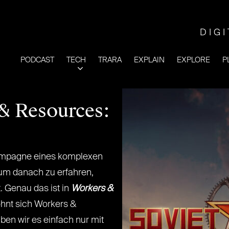
DIG
PODCAST
TECH
TRARA
EXPLAIN
EXPLORE
P
& Resources:
) Kampagne eines komplexen
 um danach zu erfahren,
. Genau das ist in
Workers &
ohnt sich Workers &
ben wir es einfach nur mit