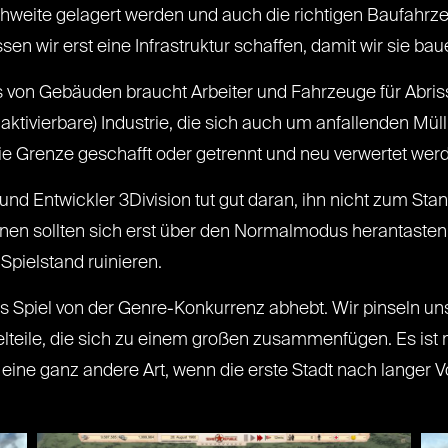
ichweite gelagert werden und auch die richtigen Baufahrz
en wir erst eine Infrastruktur schaffen, damit wir sie ba
iss von Gebäuden braucht Arbeiter und Fahrzeuge für Abri
l aktivierbare) Industrie, die sich auch um anfallenden Mü
ie Grenze geschafft oder getrennt und neu verwertet wer
 und Entwickler 3Division tut gut daran, ihn nicht zum 
ranen sollten sich erst über den Normalmodus herantast
Spielstand ruinieren.
s Spiel von der Genre-Konkurrenz abhebt. Wir pinseln uns
nzelteile, die sich zu einem großen zusammenfügen. Es is
f eine ganz andere Art, wenn die erste Stadt nach langer V