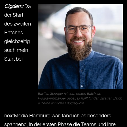
Cigdem:
Da
der Start
des zweiten
Batches
gleichzeitig
auch mein
Start bei
Bastian Springer ist vom ersten Batch als
Programmmanger dabei. Er hofft für den zweiten Batch
auf eine ähnliche Erfolgsquote.
nextMedia.Hamburg war, fand ich es besonders
spannend, in der ersten Phase die Teams und ihre