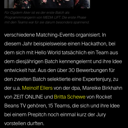
Für Cigdem Aker ist es der erste Batch als
Programmmangerin von MEDIA LIFT. Die erste Phase
mit den Teams war für sie darum besonders spannend.
verschiedene Matching-Events organisiert. In
diesem Jahr beispielsweise einen Hackathon, bei
dem sich mit Hello World tatsächlich ein Team aus
dem diesjährigen Batch kennengelernt und ihre Idee
entwickelt hat. Aus den über 30 Bewerbungen für
den zweiten Batch selektierte eine Expertenjury, zu
der u.a.
Meinolf Ellers
von der dpa, Mareike Birkhahn
von ZEIT ONLINE und
Britta Schewe
von Rocket
Beans TV gehören, 15 Teams, die sich und ihre Idee
bei einem Prepitch noch einmal kurz der Jury
vorstellen durften.