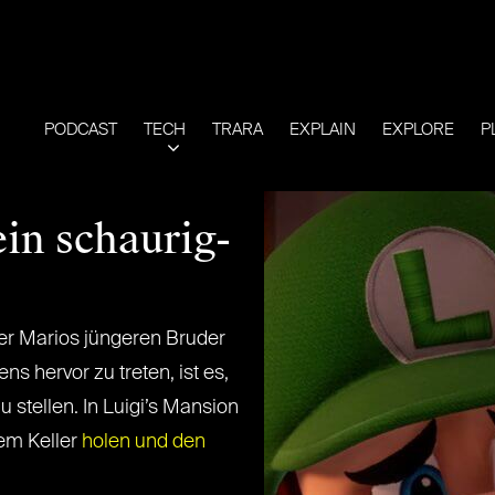
PODCAST
TECH
TRARA
EXPLAIN
EXPLORE
P
ein schaurig-
per Marios jüngeren Bruder
 hervor zu treten, ist es,
u stellen. In Luigi’s Mansion
em Keller
holen und den