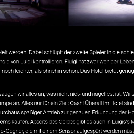
lt werden. Dabei schlüpft der zweite Spieler in die schl
gig von Luigi kontrollieren. Fluigi hat zwar weniger Lebe
n noch leichter, als ohnehin schon. Das Hotel bietet gen
augen wir alles an, was nicht niet- und nagelfest ist. Wi
mpe an. Alles nur für ein Ziel: Cash! Überall im Hotel s
durchaus spaßiger Antrieb zur genauen Erkundung der Ho
 Items kaufen. Abseits des Geldes gibt es auch in Luigis
ario-Gegner, die mit einem Sensor aufgespürt werden müs