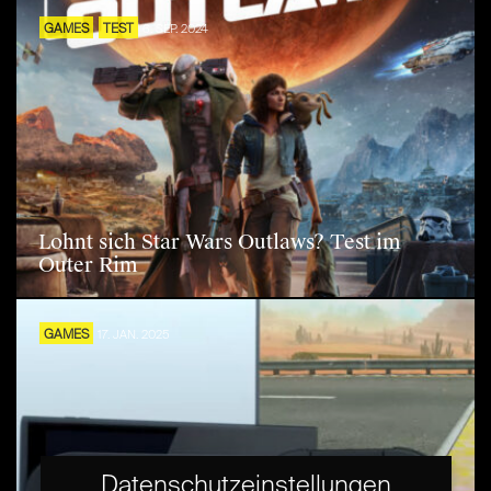
GAMES
TEST
6. SEP. 2024
Lohnt sich Star Wars Outlaws? Test im
Outer Rim
GAMES
17. JAN. 2025
Datenschutzeinstellungen