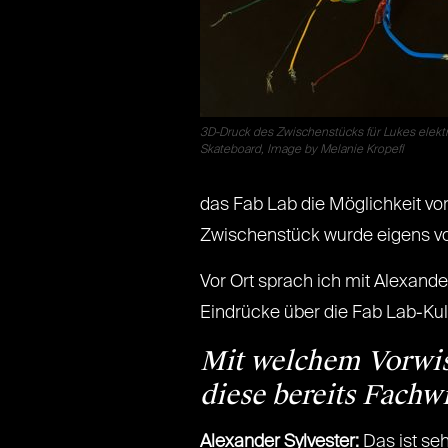
3D-Druck des Zwischenstücks für Lukes elekt
Skateboard, Image by Melanie Kropefl
das Fab Lab die Möglichkeit vo
Zwischenstück wurde eigens vo
Vor Ort sprach ich mit Alexande
Eindrücke über die Fab Lab-Kul
Mit welchem Vorwi
diese bereits Fachw
Alexander Sylvester:
Das ist seh