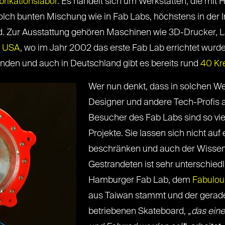
brikationslabor
. Es handelt sich um Werkstätten, die mi
solch bunten Mischung wie in Fab Labs, höchstens in der I
nd. Zur Ausstattung gehören Maschinen wie 3D-Drucker, 
n USA
, wo im Jahr 2002 das erste Fab Lab errichtet wurd
 finden und auch in Deutschland gibt es bereits rund
40 Kre
Wer nun denkt, dass in solchen W
Designer und andere Tech-Profis am
Besucher des Fab Labs sind so viel
Projekte. Sie lassen sich nicht auf
beschränken und auch der Wissenss
Gestrandeten ist sehr unterschie
Hamburger Fab Lab, dem
Fabulous
aus Taiwan stammt und der gerade
betriebenen Skateboard, „
das ein