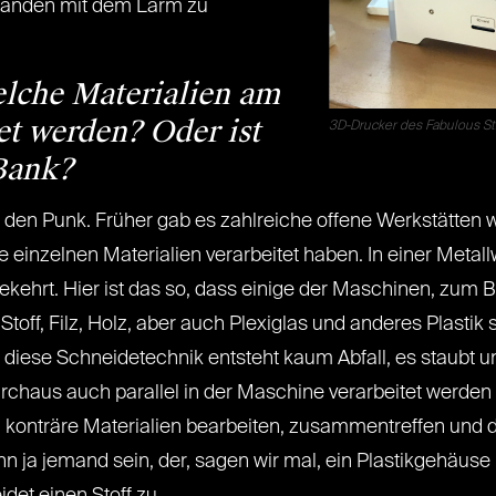
manden mit dem Lärm zu
lche Materialien am
t werden? Oder ist
3D-Drucker des Fabulous St.
 Bank?
f den Punk. Früher gab es zahlreiche offene Werkstätten w
e einzelnen Materialien verarbeitet haben. In einer Metal
ekehrt. Hier ist das so, dass einige der Maschinen, zum Be
Stoff, Filz, Holz, aber auch Plexiglas und anderes Plastik
diese Schneidetechnik entsteht kaum Abfall, es staubt und
rchaus auch parallel in der Maschine verarbeitet werden
al konträre Materialien bearbeiten, zusammentreffen und
kann ja jemand sein, der, sagen wir mal, ein Plastikgehä