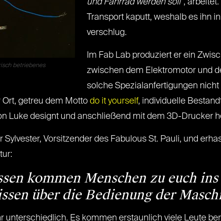
und Fahrrad werden soll
“, arbeite
Transport kaputt, weshalb es ihn in
verschlug.
Im Fab Lab produziert er ein Zwisc
risch betriebenes
zwischen dem Elektromotor und dem
solche Spezialanfertigungen nicht 
r Ort, getreu dem Motto
do it yourself
, individuelle Bestan
n Luke designt und anschließend mit dem 3D-Drucker her
r Sylvester, Vorsitzender des Fabulous St. Pauli, und erha
tur:
ssen kommen Menschen zu euch ins 
issen über die Bedienung der Masch
r unterschiedlich. Es kommen erstaunlich viele Leute ber