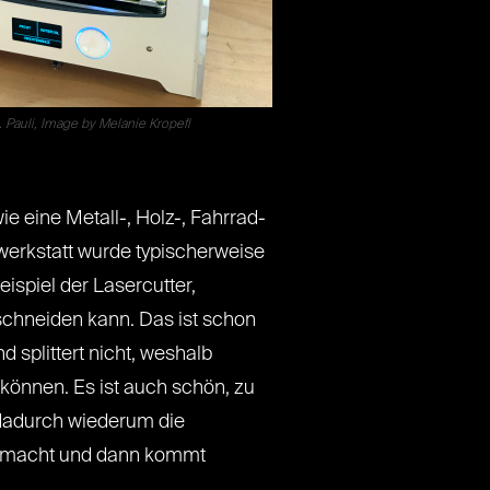
 Pauli, Image by Melanie Kropefl
ie eine Metall-, Holz-, Fahrrad-
lwerkstatt wurde typischerweise
ispiel der Lasercutter,
 schneiden kann. Das ist schon
 splittert nicht, weshalb
 können. Es ist auch schön, zu
 dadurch wiederum die
use macht und dann kommt