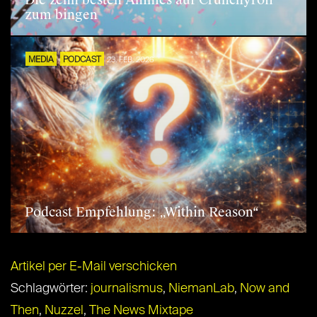
zum bingen
MEDIA
PODCAST
23. FEB. 2026
Podcast Empfehlung: „Within Reason“
Artikel per E-Mail verschicken
Schlagwörter:
journalismus
,
NiemanLab
,
Now and
Then
,
Nuzzel
,
The News Mixtape