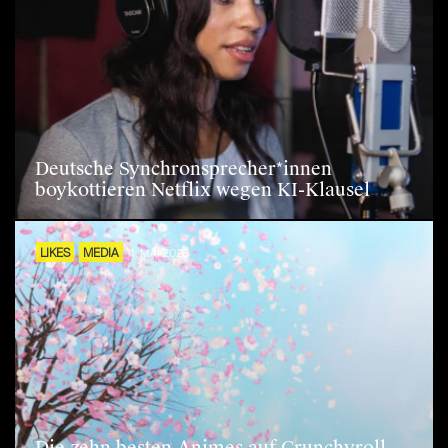
Deutsche Synchronsprecher*innen
boykottieren Netflix wegen KI-Klausel
LIKES
MEDIA
11. MAI 2026
Die zehn besten Animes auf Crunchyroll