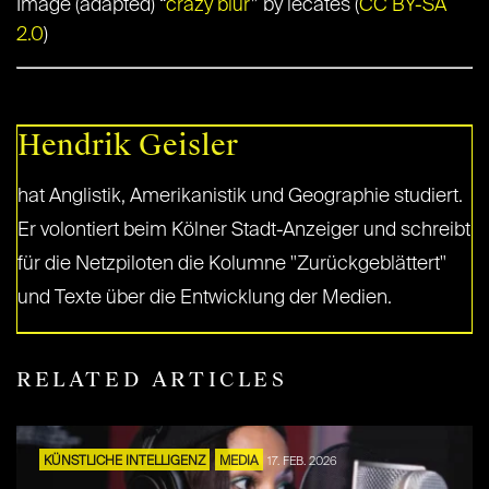
Image (adapted) “
crazy blur
” by lecates (
CC BY-SA
2.0
)
Hendrik Geisler
hat Anglistik, Amerikanistik und Geographie studiert.
Er volontiert beim Kölner Stadt-Anzeiger und schreibt
für die Netzpiloten die Kolumne "Zurückgeblättert"
und Texte über die Entwicklung der Medien.
RELATED ARTICLES
KÜNSTLICHE INTELLIGENZ
MEDIA
17. FEB. 2026