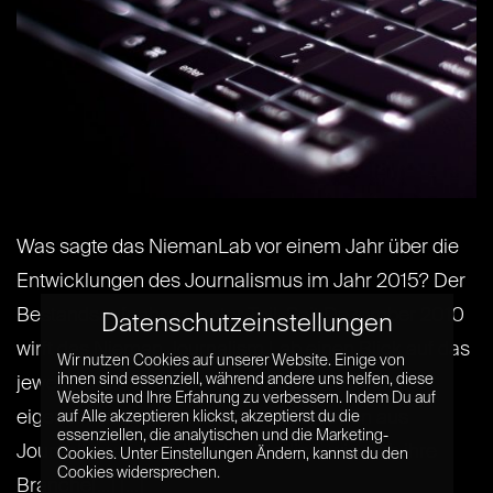
Was sagte das NiemanLab vor einem Jahr über die
Entwicklungen des Journalismus im Jahr 2015? Der
Bestandsaufnahme erster Teil. Seit Dezember 2010
Datenschutzeinstellungen
wirft das Nieman Journalism Lab einen Blick auf das
Wir nutzen Cookies auf unserer Website. Einige von
ihnen sind essenziell, während andere uns helfen, diese
jeweils anstehende Jahr und befragt die nach
Website und Ihre Erfahrung zu verbessern. Indem Du auf
eigener Aussage schlauesten Menschen aus
auf Alle akzeptieren klickst, akzeptierst du die
essenziellen, die analytischen und die Marketing-
Journalismus und digitalen Medien, wie sich ihre
Cookies. Unter Einstellungen Ändern, kannst du den
Cookies widersprechen.
Branche[...] [...]