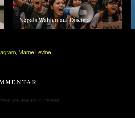
Nepals Wahlen auf Discord
tagram
,
Marne Levine
OMMENTAR
rforderliche Felder sind mit
*
markiert