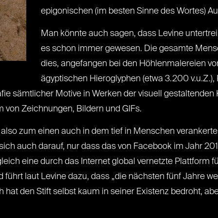
epigonischen (im besten Sinne des Wortes) A
Man könnte auch sagen, dass Levine untertreib
es schon immer gewesen. Die gesamte Mensc
dies, angefangen bei den Höhlenmalereien von E
ägyptischen Hieroglyphen (etwa 3.200 v.u.Z.),
afie sämtlicher Motive in Werken der visuell gestaltenden
rm von Zeichnungen, Bildern und GIFs.
gt also zum einen auch in dem tief in Menschen verankert
n sich auch darauf, nur dass das von Facebook im Jahr 201
eich eine durch das Internet global vernetzte Plattform fü
ied führt laut Levine dazu, dass „die nächsten fünf Jahre
 hat den Stift selbst kaum in seiner Existenz bedroht, abe