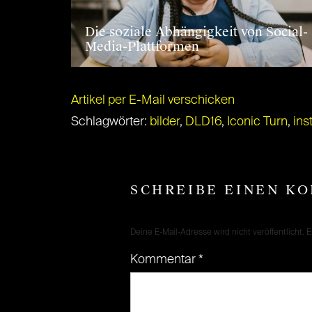
Die soziale Abhängigkeit von Social-
Media-Plattformen
Artikel per E-Mail verschicken
Schlagwörter:
bilder
,
DLD16
,
Iconic Turn
,
ins
SCHREIBE EINEN K
Deine E-Mail-Adresse wird nicht veröffentlicht.
E
Kommentar
*