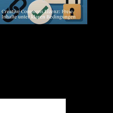
Creative Commons Lizenz: Freie
Inhalte unter klaren Bedingungen