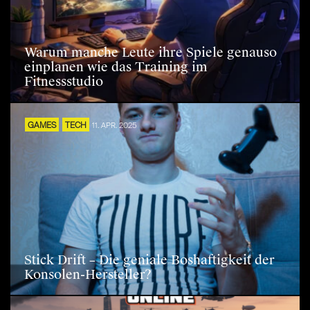
Warum manche Leute ihre Spiele genauso
einplanen wie das Training im
Fitnessstudio
GAMES
TECH
11. APR. 2025
Stick Drift – Die geniale Boshaftigkeit der
Konsolen-Hersteller?