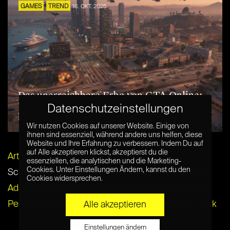
GAMES
TREND
16. OKT. 2025
Das unerreichbare Erbe von GTA Online:
Wird es je ein Spiel damit aufnehmen
Datenschutzeinstellungen
können?
Wir nutzen Cookies auf unserer Website. Einige von
ihnen sind essenziell, während andere uns helfen, diese
Website und Ihre Erfahrung zu verbessern. Indem Du auf
auf Alle akzeptieren klickst, akzeptierst du die
Artikel per E-Mail verschicken
essenziellen, die analytischen und die Marketing-
Cookies. Unter Einstellungen Ändern, kannst du den
Schlagwörter:
BBC Radio
,
BBC Radio 4
,
Douglas
Cookies widersprechen.
Adams
,
Hitchhiker's Guide to the Galaxy
,
Infocom
,
Per Anhalter durch die Galaxis
,
Text Adventure
,
Zork
Alle akzeptieren
Einstellungen ändern