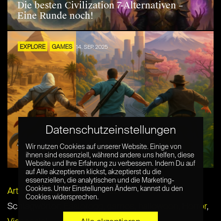
Die besten Civilization 7-Alternativen –
Eine Runde noch!
EXPLORE
GAMES
14. SEP. 2025
Datenschutzeinstellungen
5 echte Abenteuer inspiriert von
Wir nutzen Cookies auf unserer Website. Einige von
Videospielen
ihnen sind essenziell, während andere uns helfen, diese
Website und Ihre Erfahrung zu verbessern. Indem Du auf
auf Alle akzeptieren klickst, akzeptierst du die
essenziellen, die analytischen und die Marketing-
Cookies. Unter Einstellungen Ändern, kannst du den
Artikel per E-Mail verschicken
Cookies widersprechen.
Schlagwörter:
Easteregg
,
games
,
halloween
,
Horror
,