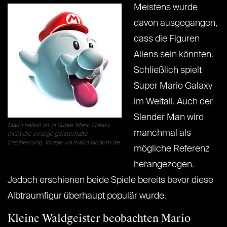
Meistens wurde
davon ausgegangen,
dass die Figuren
Aliens sein könnten.
Schließlich spielt
Super Mario Galaxy
im Weltall. Auch der
Slender Man wird
Mario selbst ist in Super Mario Galaxy
manchmal als
nicht die einzige geisterhafte
Erscheinung. Image via mario.fandom.de
mögliche Referenz
herangezogen.
Jedoch erschienen beide Spiele bereits bevor diese
Albtraumfigur überhaupt populär wurde.
Kleine Waldgeister beobachten Mario