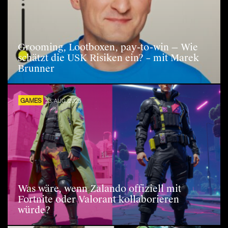
Grooming, Lootboxen, pay-to-win — Wie
schätzt die USK Risiken ein? – mit Marek
Brunner
GAMES
23. AUG. 2025
Was wäre, wenn Zalando offiziell mit
Fortnite oder Valorant kollaborieren
würde?