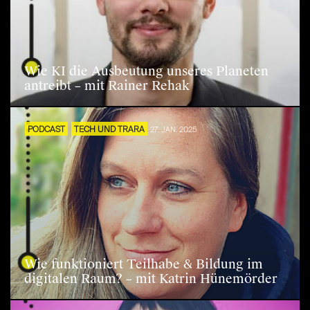
Wie KI die Ausbeutung unseres Planeten
antreibt – mit Rainer Rehak
PODCAST
TECH UND TRARA
27. JAN. 2025
Wie funktioniert Teilhabe & Bildung im
digitalen Raum? – mit Katrin Hünemörder