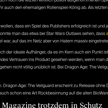
uch noch die letzten wirklich positiv aufgenommenen Spi
 auch den ehemaligen Rollenspiel-König ab. Als letzten 
t wollen, dass ein Spiel des Publishers erfolgreich ist un
t konnte man das etwa bei Star Wars Outlaws sehen, dass
el war, auf das im Netz aber von Hatern massiv eingetret
lich der ideale Aufhänger, da es im Kern auch ein Punkt is
endes Vertrauen ins Produkt gesehen werden, wenn man 
rgehen nicht völlig unüblich ist. Bei Dragon Age: The Veil
n. Dragon Age: The Veilguard erscheint zu Release ohn
 auch schon eine Art Rückbesinnung auf die alten BioWar
e Magazine trotzdem in Schutz