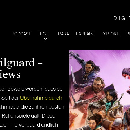
DIG
PODCAST
TECH
TRARA
EXPLAIN
EXPLORE
P
ilguard –
iews
 der Beweis werden, dass es
 Seit der
Übernahme durch
chmiede, die zu ihren besten
r-Rollenspiele galt. Diese
ge: The Veilguard endlich