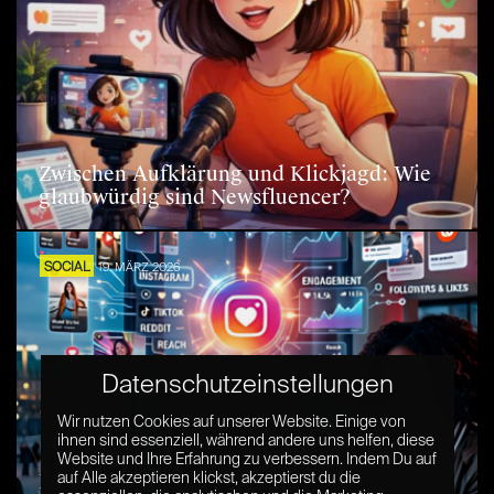
Zwischen Aufklärung und Klickjagd: Wie
glaubwürdig sind Newsfluencer?
SOCIAL
19. MÄRZ 2026
Datenschutzeinstellungen
Wir nutzen Cookies auf unserer Website. Einige von
ihnen sind essenziell, während andere uns helfen, diese
Website und Ihre Erfahrung zu verbessern. Indem Du auf
Die neue Ära der digitalen Entdeckung:
auf Alle akzeptieren klickst, akzeptierst du die