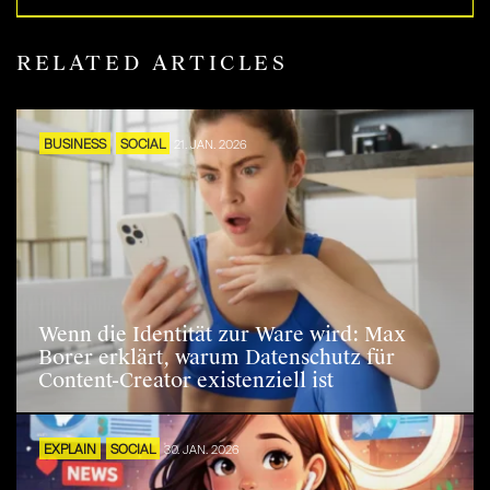
RELATED ARTICLES
BUSINESS
SOCIAL
21. JAN. 2026
Wenn die Identität zur Ware wird: Max
Borer erklärt, warum Datenschutz für
Content-Creator existenziell ist
EXPLAIN
SOCIAL
30. JAN. 2026