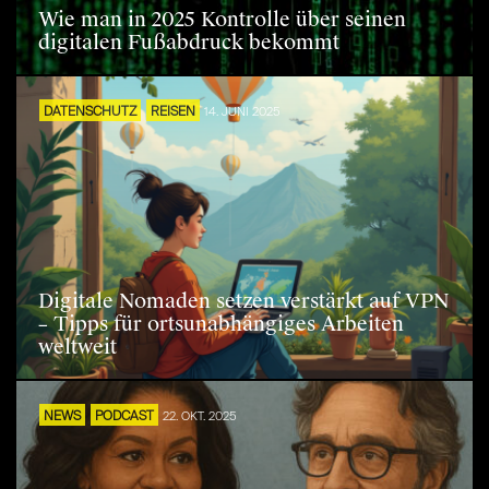
Wie man in 2025 Kontrolle über seinen
digitalen Fußabdruck bekommt
DATENSCHUTZ
REISEN
14. JUNI 2025
Digitale Nomaden setzen verstärkt auf VPN
– Tipps für ortsunabhängiges Arbeiten
weltweit
NEWS
PODCAST
22. OKT. 2025