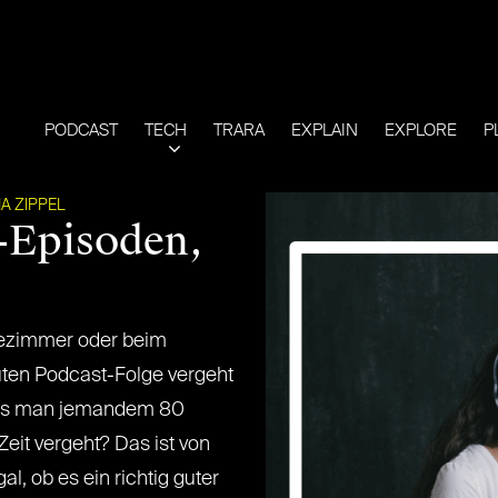
PODCAST
TECH
TRARA
EXPLAIN
EXPLORE
P
IA ZIPPEL
-Episoden,
rtezimmer oder beim
ten Podcast-Folge vergeht
 dass man jemandem 80
Zeit vergeht? Das ist von
l, ob es ein richtig guter