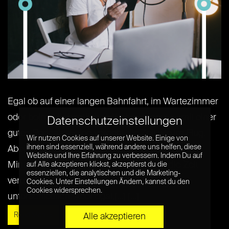
Egal ob auf einer langen Bahnfahrt, im Wartezimmer
oder beim wöchentlichen Wohnungsputz – mit einer
Datenschutzeinstellungen
guten Podcast-Folge vergeht die Zeit wie im Flug.
Wir nutzen Cookies auf unserer Website. Einige von
ihnen sind essenziell, während andere uns helfen, diese
Aber woran liegt es, dass man jemandem 80
Website und Ihre Erfahrung zu verbessern. Indem Du auf
Minuten zuhört und gar nicht merkt, wie die Zeit
auf Alle akzeptieren klickst, akzeptierst du die
essenziellen, die analytischen und die Marketing-
vergeht? Das ist von Podcast zu Podcast
Cookies. Unter Einstellungen Ändern, kannst du den
Cookies widersprechen.
unterschiedlich. Aber egal,[...] [...]
Read More »
Alle akzeptieren