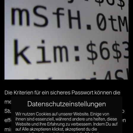
Die Kriterien für ein sicheres Passwort können die
meisten von uns wohl im Schlaf aufzählen, eine
Datenschutzeinstellungen
Studie legt nun aber nahe, dass diese doch nicht so
Wir nutzen Cookies auf unserer Website. Einige von
ihnen sind essenziell, während andere uns helfen, diese
effektiv sind, wie angenommen. Passwörter müssen
Website und Ihre Erfahrung zu verbessern. Indem Du auf
mindestens sechs Zeichen lang sein und folgende
auf Alle akzeptieren klickst, akzeptierst du die