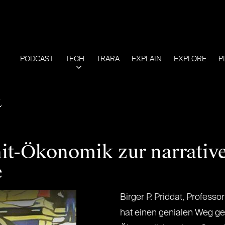
PODCAST
TECH
TRARA
EXPLAIN
EXPLORE
P
L
hit-Ökonomik zur narrativ
e
Birger P. Priddat, Professo
hat einen genialen Weg g