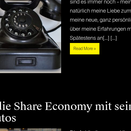
sind es immer noch – mei
natürlich meine Liebe zum
meine neue, ganz persönli
über meine Erfahrungen m
Spätestens an[...] [...]
Read More »
 die Share Economy mit sei
utos