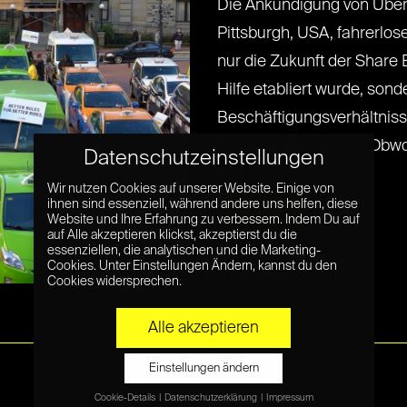
Die Ankündigung von Uber
Pittsburgh, USA, fahrerlose 
nur die Zukunft der Share
Hilfe etabliert wurde, son
Beschäftigungsverhältniss
Eines ist aber sicher: Obw
Datenschutzeinstellungen
die[...] [...]
Wir nutzen Cookies auf unserer Website. Einige von
ihnen sind essenziell, während andere uns helfen, diese
Read More »
Website und Ihre Erfahrung zu verbessern. Indem Du auf
auf Alle akzeptieren klickst, akzeptierst du die
essenziellen, die analytischen und die Marketing-
Cookies. Unter Einstellungen Ändern, kannst du den
Cookies widersprechen.
Alle akzeptieren
Einstellungen ändern
Cookie-Details
Datenschutzerklärung
Impressum