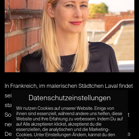
In Frankreich, im malerischen Städtchen Laval findet
seit 20 Jahren eine Konferenz für Immersive Tech
Datenschutzeinstellungen
statt: das Laval Virtual. Es geht um Virtual Reality,
Wir nutzen Cookies auf unserer Website. Einige von
ihnen sind essenziell, während andere uns helfen, diese
SocialVR, Games, Cinema, Robotics. Alles, was mit
Website und Ihre Erfahrung zu verbessern. Indem Du auf
neuen Technologien zu tun hat, wird dort seit zwei
auf Alle akzeptieren klickst, akzeptierst du die
essenziellen, die analytischen und die Marketing-
Dekaden ausgestellt, ausprobiert und diskutiert. Die
Cookies. Unter Einstellungen Ändern, kannst du den