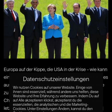
Europa auf der Kippe, die USA in der Krise – wie kann
eine neue Ordnung von Staaten in Zeiten des Krieges
Datenschutzeinstellungen
aussehen? Um die Menschheit vor der Kriegsplage
Wir nutzen Cookies auf unserer Website. Einige von
ihnen sind essenziell, während andere uns helfen, diese
zu schützen… . Diese Einleitungsworte aus der
Website und Ihre Erfahrung zu verbessern. Indem Du auf
Charta der Vereinigten Nationen schwirren mir seit
auf Alle akzeptieren klickst, akzeptierst du die
essenziellen, die analytischen und die Marketing-
letzter Woche durch den Kopf. Oft wird geglaubt,[...]
Cookies. Unter Einstellungen Ändern, kannst du den