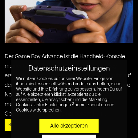
Der Game Boy Advance ist die Handheld-Konsole
meiner Generation. Der rechteckige Gameboy
Datenschutzeinstellungen
erschien 2001 und sorgte damals für viel Aufruhr auf
Wir nutzen Cookies auf unserer Website. Einige von
ihnen sind essenziell, während andere uns helfen, diese
dem Schulhof und heute für viel Game Boy Advance
Website und Ihre Erfahrung zu verbessern. Indem Du auf
Nostalgie. Ich weiß noch, wie neidisch ich auf
auf Alle akzeptieren klickst, akzeptierst du die
essenziellen, die analytischen und die Marketing-
meinen älteren Bruder war, als er zu seinem
Cookies. Unter Einstellungen Ändern, kannst du den
Cookies widersprechen.
Geburtstag einen geschenkt bekam.[...] [...]
Read More »
Alle akzeptieren