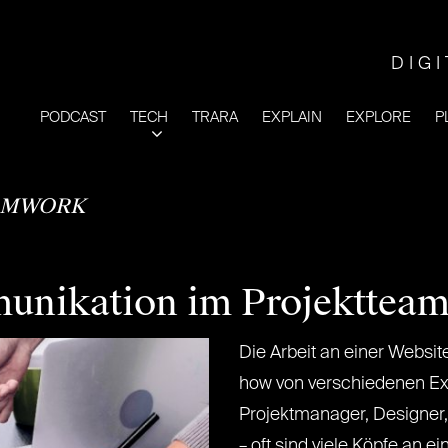
DIG
PODCAST
TECH
TRARA
EXPLAIN
EXPLORE
P
AMWORK
unikation im Projektteam
Die Arbeit an einer Websi
how von verschiedenen Ex
Projektmanager, Designer,
– oft sind viele Köpfe an e