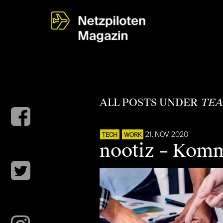
ALL POSTS UNDER
TE
21. NOV. 2020
TECH
WORK
nootiz – Komm