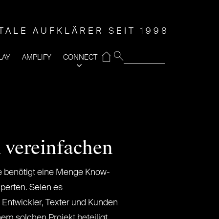
ITALE AUFKLÄRER SEIT 1998
⌂
LAY
AMPLIFY
CONNECT
 vereinfachen
te benötigt eine Menge Know-
perten. Seien es
 Entwickler, Texter und Kunden
inem solchen Projekt beteiligt.