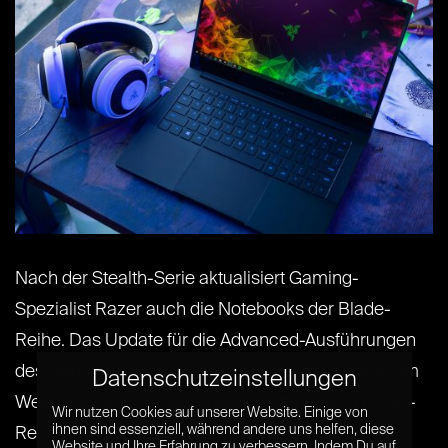
Nach der Stealth-Serie aktualisiert Gaming-
Spezialist Razer auch die Notebooks der Blade-
Reihe. Das Update für die Advanced-Ausführungen
des Gaming-Laptop im 15,6-Zoll-Format besteht im
Datenschutzeinstellungen
Wesentlichen aus neuen Grafik-Chips der RTX-20-
Wir nutzen Cookies auf unserer Website. Einige von
ihnen sind essenziell, während andere uns helfen, diese
Reihe von Nvidia. Außerdem können Nutzer das
Website und Ihre Erfahrung zu verbessern. Indem Du auf