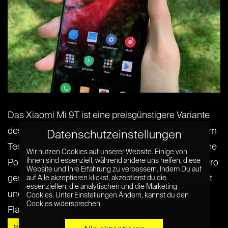
Das Xiaomi Mi 9T ist eine preisgünstigere Variante
des chinesischen High-End Smartphones Mi 9 (zum
Datenschutzeinstellungen
Test) . Statt einer Notch verbaut Xiaomi beim 9T eine
Wir nutzen Cookies auf unserer Website. Einige von
ihnen sind essenziell, während andere uns helfen, diese
Pop-Up Kamera, wie wir sie bereits im OnePlus 7 Pro
Website und Ihre Erfahrung zu verbessern. Indem Du auf
gesehen haben. Ich habe das Smartphone getestet
auf Alle akzeptieren klickst, akzeptierst du die
essenziellen, die analytischen und die Marketing-
und zeige euch, worauf ihr im Vergleich zum
Cookies. Unter Einstellungen Ändern, kannst du den
Cookies widersprechen.
Flagship[...] [...]