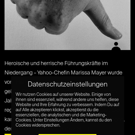
Heroische und herrische Führungskräfte im
Niedergang – Yahoo-Chefin Marissa Mayer wurde
vom Handelsblatt zur Absteigerin des Jahres
Datenschutzeinstellungen
gekürt. Das hat sie sich redlich verdient. Vor drei
Wir nutzen Cookies auf unserer Website. Einige von
ihnen sind essenziell, während andere uns helfen, diese
Jahren ist die ehemalige Google-Managerin
Website und Ihre Erfahrung zu verbessern. Indem Du auf
regelrecht als Heilsbringerin gefeiert worden. Sie
auf Alle akzeptieren klickst, akzeptierst du die
essenziellen, die analytischen und die Marketing-
kam, sah – und verlor: Mayer sei es nicht gelungen,
Cookies. Unter Einstellungen Ändern, kannst du den
Cookies widersprechen.
den strauchelnden Konzern aus[...] [...]