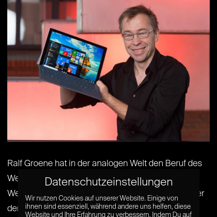
Ralf Groene hat in der analogen Welt den Beruf des
Werkzeugmachers erlernt. Jetzt entwirft er digitale
Datenschutzeinstellungen
Werkzeuge – als Chefdesigner von Microsoft. Hinter
Wir nutzen Cookies auf unserer Website. Einige von
ihnen sind essenziell, während andere uns helfen, diese
der erfolgreichen Reihe der Surface-Computer
Website und Ihre Erfahrung zu verbessern. Indem Du auf