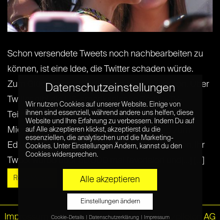
Schon versendete Tweets noch nachbearbeiten zu
können, ist eine Idee, die Twitter schaden würde.
Zum Glück scheint Twitter das auch zu wissen. Über
Datenschutzeinstellungen
Twitter gibt die US-amerikanische Reality-TV-
Wir nutzen Cookies auf unserer Website. Einige von
ihnen sind essenziell, während andere uns helfen, diese
Teilnehmerin Kim Kardashian West dem
Website und Ihre Erfahrung zu verbessern. Indem Du auf
Microblogging-Dienst den Rat, ein Feature zum
auf Alle akzeptieren klickst, akzeptierst du die
essenziellen, die analytischen und die Marketing-
Editieren bereits gesendeter Tweets anzubieten. Ihr
Cookies. Unter Einstellungen Ändern, kannst du den
Cookies widersprechen.
Tweet wurde über 80.000 mal favorisiert und[...] [...]
Read More »
Alle akzeptieren
Einstellungen ändern
Impressum
|
Datenschutz
© Netzpiloten AG
Cookie-Details
Datenschutzerklärung
Impressum