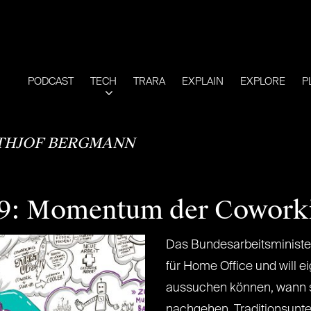
PODCAST
TECH
TRARA
EXPLAIN
EXPLORE
P
THJOF BERGMANN
: Momentum der Coworki
Das Bundesarbeitsministe
für Home Office und will e
aussuchen können, wann si
nachgehen. Traditionsunt