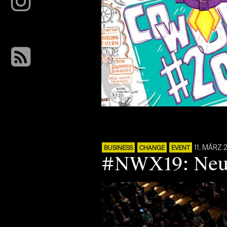
11. MÄRZ 
BUSINESS
CHANGE
EVENT
#NWX19: Neue 