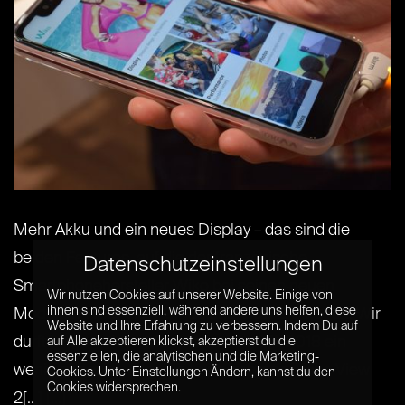
Mehr Akku und ein neues Display – das sind die
beiden Features, auf die der französische
Datenschutzeinstellungen
Smartphonehersteller Wiko bei seinen neuen
Wir nutzen Cookies auf unserer Website. Einige von
ihnen sind essenziell, während andere uns helfen, diese
Modellen Wiko View 2 Plus und View 2 Go setzt. Wir
Website und Ihre Erfahrung zu verbessern. Indem Du auf
durften die beiden Modelle auf der IFA 2018 ein
auf Alle akzeptieren klickst, akzeptierst du die
essenziellen, die analytischen und die Marketing-
wenig genauer unter die Lupe nehmen. Wiko View
Cookies. Unter Einstellungen Ändern, kannst du den
Cookies widersprechen.
2[...] [...]