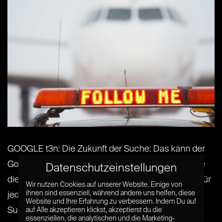
GOOGLE t3n: Die Zukunft der Suche: Das kann der
Google Assistant : Mit seinem Assistant hat Google
Datenschutzeinstellungen
die Absicht, ein individualisiertes Google-Erlebnis für
Wir nutzen Cookies auf unserer Website. Einige von
ihnen sind essenziell, während andere uns helfen, diese
jeden Nutzer anzubieten. Zwar bieten die Google-
Website und Ihre Erfahrung zu verbessern. Indem Du auf
Suche und Google Now Ansätze in diese Richtung,
auf Alle akzeptieren klickst, akzeptierst du die
essenziellen, die analytischen und die Marketing-