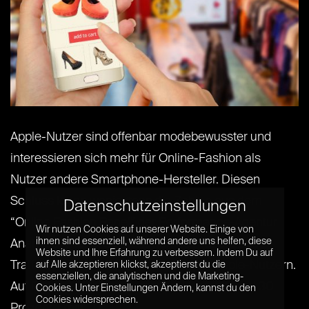
Apple-Nutzer sind offenbar modebewusster und
interessieren sich mehr für Online-Fashion als
Nutzer andere Smartphone-Hersteller. Diesen
Schluss legen wenigstens die Zahlen aus dem
Datenschutzeinstellungen
“Online Fashion Panel“ der Performance-Agentur
Wir nutzen Cookies auf unserer Website. Einige von
ihnen sind essenziell, während andere uns helfen, diese
AnalyticaA nahe. So stammen 43 Prozent des
Website und Ihre Erfahrung zu verbessern. Indem Du auf
Traffics in Online-Fashion-Stores von Apple-Nutzern.
auf Alle akzeptieren klickst, akzeptierst du die
essenziellen, die analytischen und die Marketing-
Auf Platz zwei folgen Samsung-User mit rund 30
Cookies. Unter Einstellungen Ändern, kannst du den
Cookies widersprechen.
Prozent – mit[...] [...]