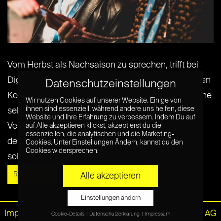
Vom Herbst als Nachsaison zu sprechen, trifft bei
Digitalmedia Events den Nagel nicht wirklich auf den
Datenschutzeinstellungen
Kopf. Im Gegenteil: der Herbst ist in der Branche eine
Wir nutzen Cookies auf unserer Website. Einige von
ihnen sind essenziell, während andere uns helfen, diese
sehr umtriebige Jahreszeit und voll mit Events. Im
Website und Ihre Erfahrung zu verbessern. Indem Du auf
Vergleichzu den Veranstaltungen im Frühling und
auf Alle akzeptieren klickst, akzeptierst du die
essenziellen, die analytischen und die Marketing-
den Top-Events im Sommer – allen voran die
Cookies. Unter Einstellungen Ändern, kannst du den
Cookies widersprechen.
solutions.hamburg und[...] [...]
Read More »
Alle akzeptieren
Einstellungen ändern
Impressum
|
Datenschutz
© Netzpiloten AG
Cookie-Details
Datenschutzerklärung
Impressum