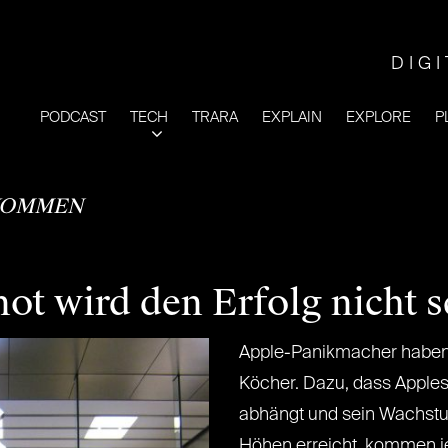
DIG
PODCAST
TECH
TRARA
EXPLAIN
EXPLORE
P
KOMMEN
ot wird den Erfolg nicht 
Apple-Panikmacher haben 
Köcher. Dazu, dass Apples
abhängt und sein Wachstu
Höhen erreicht, kommen je