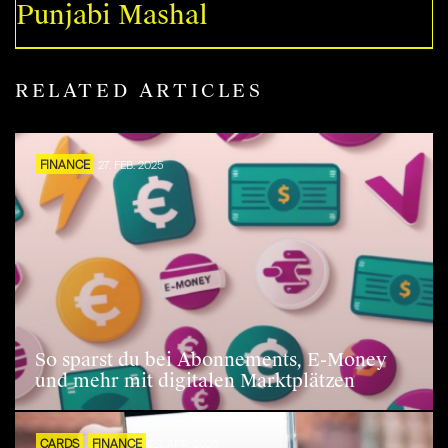
Punjabi Mashal
RELATED ARTICLES
FINANCE
27. FEB. 2025
So sparst du bei Abonnements, E-Money
und mehr mit digitalen Marktplätzen
CARDS
FINANCE
22. APR. 2025