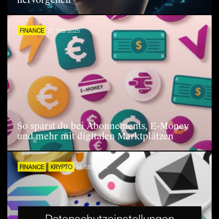
hervorgehen
FINANCE
27. FEB. 2025
So sparst du bei Abonnements, E-Money
und mehr mit digitalen Marktplätzen
FINANCE
KRYPTO
24. SEP. 2024