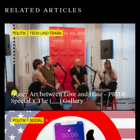
RELATED ARTICLES
POLITIK
TECH UND TRARA
14. JULI 2026
Queer Art between Love and Hate – PRIDE-
Special x The (___) Gallery
POLITIK
SOCIAL
16. JAN. 2025